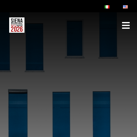
ABOUT
RULES & FAQ
JURY
PRIZES