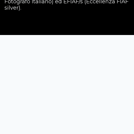
Fotografo Italiano) ed EFIAF/s (Eccellenza FIAF
silver).
Siena Awards
Strada Massetana Romana 50/A
53100 Siena (SI) - Italy
help@sienawards.com
Tel: +39 350 1296678
Terms & Conditions
Privacy Policy