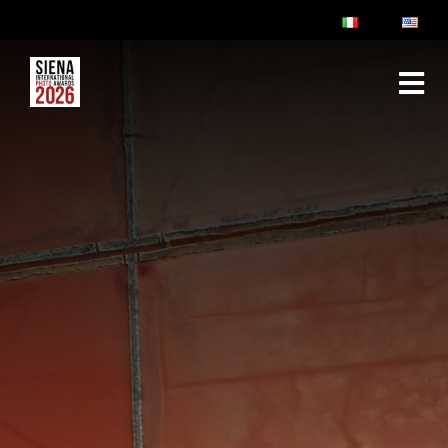
ABOUT
RULES & FAQ
JURY
PRIZES