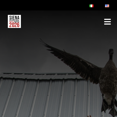
ABOUT
RULES & FAQ
JURY
PRIZES